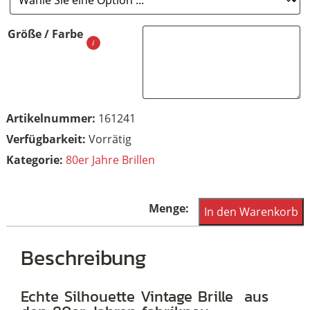
Größe / Farbe
Artikelnummer:
161241
Vorrätig
Kategorie:
80er Jahre Brillen
Vintagebrille
In den Warenkorb
der
80er
Beschreibung
Jahre
von
Echte Silhouette Vintage Brille aus