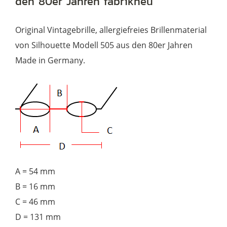
den 80er Jahren fabrikneu
Silhouette,
noch
Original Vintagebrille, allergiefreies Brillenmaterial
fabrikneu
von Silhouette Modell 505 aus den 80er Jahren
Menge
Made in Germany.
A = 54 mm
B = 16 mm
C = 46 mm
D = 131 mm