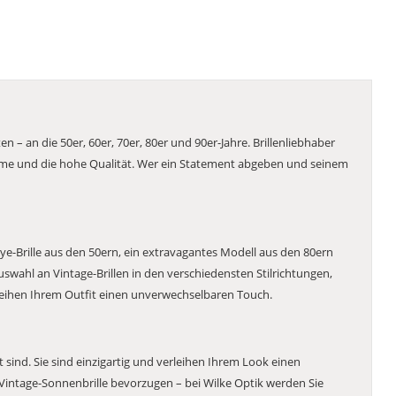
n – an die 50er, 60er, 70er, 80er und 90er-Jahre. Brillenliebhaber
rme und die hohe Qualität. Wer ein Statement abgeben und seinem
 Eye-Brille aus den 50ern, ein extravagantes Modell aus den 80ern
Auswahl an Vintage-Brillen in den verschiedensten Stilrichtungen,
rleihen Ihrem Outfit einen unverwechselbaren Touch.
t sind. Sie sind einzigartig und verleihen Ihrem Look einen
 Vintage-Sonnenbrille bevorzugen – bei Wilke Optik werden Sie