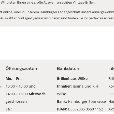
. Wir bieten Ihnen eine große Auswahl an echten Vintage-Brillen.
zt online, oder in unserem Hamburger Ladengeschäft unsere außergewöhnliche
 Auswahl an Vintage-Eyewear inspirieren und finden Sie Ihr perfektes Access
Öffnungszeiten
Bankdaten
In
Mo. – Fr.:
Brillenhaus Wilke
Bri
e
10:00 – 13:00 und
Inhaber:
Janina und K.-H.
Kon
14:00 – 18:00
Mittwoch
Wilke
Seh
geschlossen
Bank:
Hamburger Sparkasse
Ha
Sa.:
IBAN:
DE082005 0550 1152
Akt