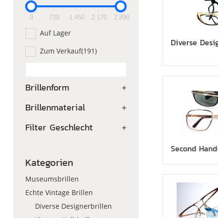
9
729
1.450
2.170
2.890
Auf Lager
Diverse Desig
Zum Verkauf
(191)
Brillenform
+
Brillenmaterial
+
Filter Geschlecht
+
Second Hand-
Kategorien
Museumsbrillen
Echte Vintage Brillen
Diverse Designerbrillen