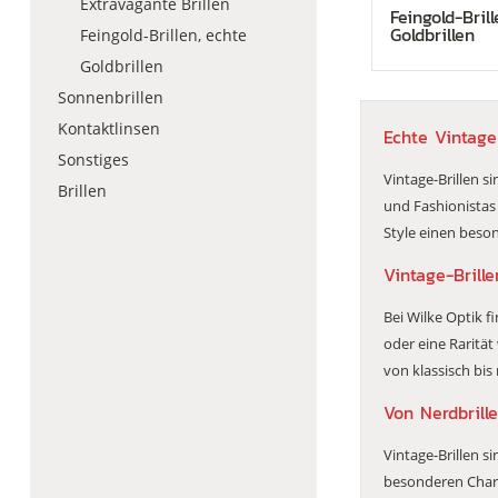
Extravagante Brillen
Feingold-Bril
Goldbrillen
Feingold-Brillen, echte
Goldbrillen
Sonnenbrillen
Kontaktlinsen
Echte Vintage
Sonstiges
Vintage-Brillen si
Brillen
und Fashionistas
Style einen beson
Vintage-Brille
Bei Wilke Optik f
oder eine Rarität
von klassisch bis
Von Nerdbrill
Vintage-Brillen s
besonderen Charme