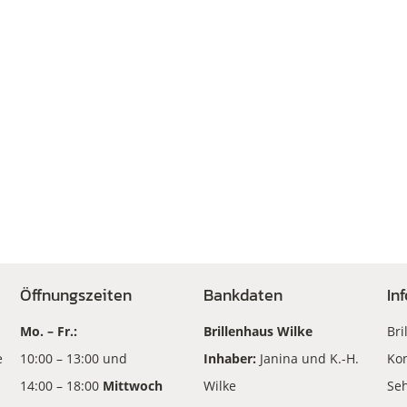
Öffnungszeiten
Bankdaten
In
Mo. – Fr.:
Brillenhaus Wilke
Bri
e
10:00 – 13:00 und
Inhaber:
Janina und K.-H.
Kon
14:00 – 18:00
Mittwoch
Wilke
Seh