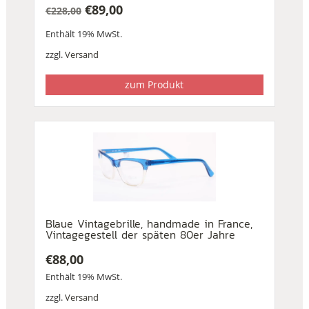
€
89,00
€
228,00
Ursprünglicher
Aktueller
Enthält 19% MwSt.
Preis
Preis
war:
ist:
zzgl.
Versand
€228,00
€89,00.
zum Produkt
Blaue Vintagebrille, handmade in France,
Vintagegestell der späten 80er Jahre
€
88,00
Enthält 19% MwSt.
zzgl.
Versand