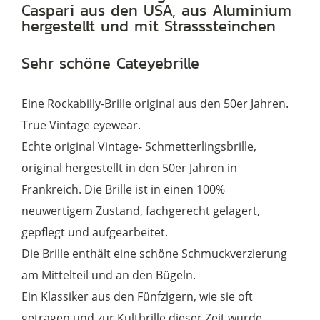
Caspari aus den USA, aus Aluminium
50er
hergestellt und mit Strasssteinchen
Jahren,
aus
Sehr schöne Cateyebrille
Aluminium
Menge
Eine Rockabilly-Brille original aus den 50er Jahren.
True Vintage eyewear.
Echte original Vintage- Schmetterlingsbrille,
original hergestellt in den 50er Jahren in
Frankreich. Die Brille ist in einen 100%
neuwertigem Zustand, fachgerecht gelagert,
gepflegt und aufgearbeitet.
Die Brille enthält eine schöne Schmuckverzierung
am Mittelteil und an den Bügeln.
Ein Klassiker aus den Fünfzigern, wie sie oft
getragen und zur Kultbrille dieser Zeit wurde.