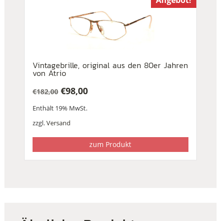
Vintagebrille, original aus den 80er Jahren
von Atrio
€
98,00
€
182,00
Ursprünglicher
Aktueller
Enthält 19% MwSt.
Preis
Preis
war:
ist:
zzgl.
Versand
€182,00
€98,00.
zum Produkt