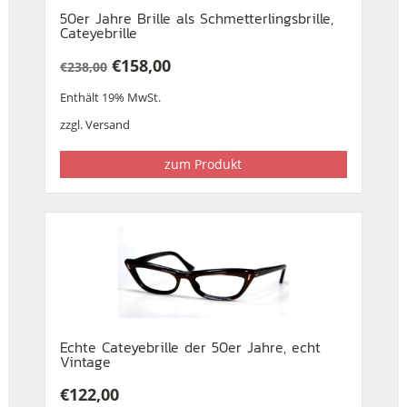
50er Jahre Brille als Schmetterlingsbrille,
Cateyebrille
€
158,00
€
238,00
Ursprünglicher
Aktueller
Enthält 19% MwSt.
Preis
Preis
war:
ist:
zzgl.
Versand
€238,00
€158,00.
zum Produkt
Echte Cateyebrille der 50er Jahre, echt
Vintage
€
122,00