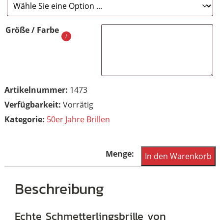
Größe / Farbe
Artikelnummer:
1473
Vorrätig
Kategorie:
50er Jahre Brillen
Cateye
In den Warenkorb
Brille,
Schmetterlingsbrille
Beschreibung
aus
den
Echte Schmetterlingsbrille von