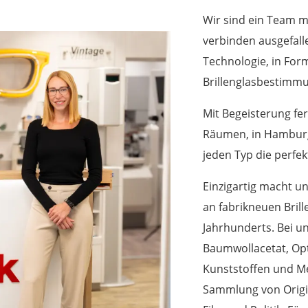
Wir sind ein Team mi
verbinden ausgefall
Technologie, in For
Brillenglasbestimm
Mit Begeisterung fer
Räumen, in Hamburg 
jeden Typ die perfekt
Einzigartig macht 
an fabrikneuen Brill
Jahrhunderts. Bei uns
Baumwollacetat, Op
Kunststoffen und Me
Sammlung von Origin