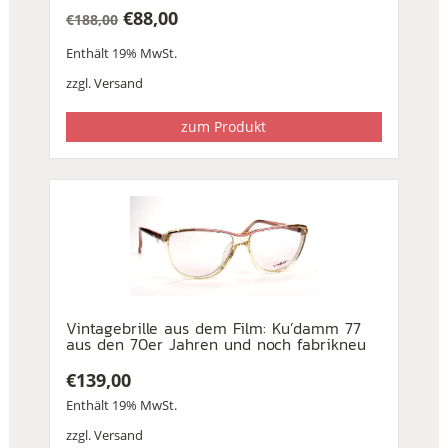
€
88,00
€
188,00
Ursprünglicher
Aktueller
Enthält 19% MwSt.
Preis
Preis
war:
ist:
zzgl.
Versand
€188,00
€88,00.
zum Produkt
Vintagebrille aus dem Film: Ku’damm 77
aus den 70er Jahren und noch fabrikneu
€
139,00
Enthält 19% MwSt.
zzgl.
Versand