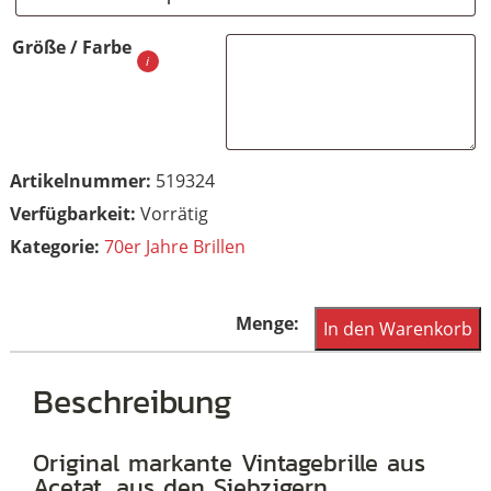
Größe / Farbe
Artikelnummer:
519324
Vorrätig
Kategorie:
70er Jahre Brillen
Schönes,
In den Warenkorb
markantes
Vintagebrillengestell
Beschreibung
der
70er
Original markante Vintagebrille aus
Acetat, aus den Siebzigern.
Jahre,