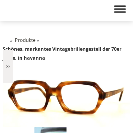
»
Produkte
»
Schönes, markantes Vintagebrillengestell der 70er
Jahre, in havanna
€2.890
2.890