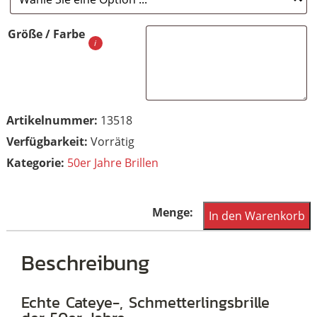
Größe / Farbe
Artikelnummer:
13518
Vorrätig
Kategorie:
50er Jahre Brillen
Schmetterlings-,
In den Warenkorb
Cateye-,
Rockabillybrille
Beschreibung
der
50er
Echte Cateye-, Schmetterlingsbrille