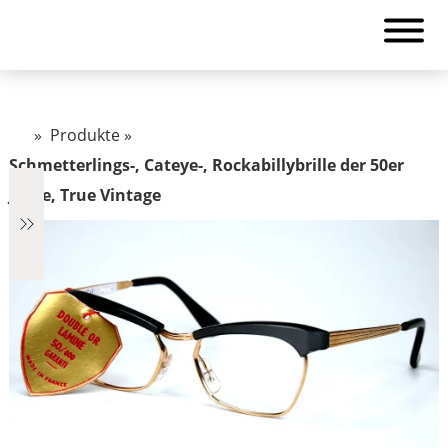
»
Produkte
»
Schmetterlings-, Cateye-, Rockabillybrille der 50er
Jahre, True Vintage
€2.890
2.890