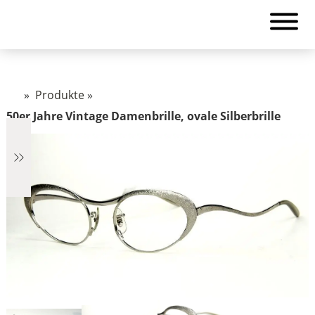
»
Produkte
»
50er Jahre Vintage Damenbrille, ovale Silberbrille
€2.890
2.890