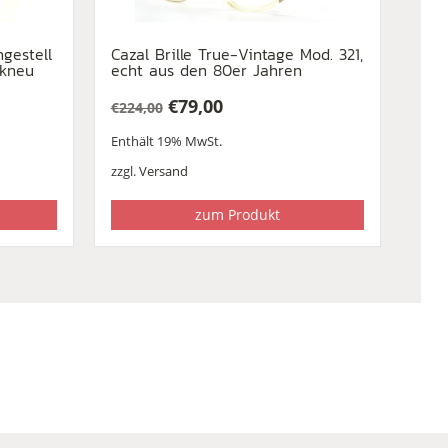
ngestell
Cazal Brille True-Vintage Mod. 321,
ikneu
echt aus den 80er Jahren
€
79,00
€
224,00
Ursprünglicher
Aktueller
Enthält 19% MwSt.
Preis
Preis
war:
ist:
zzgl.
Versand
€224,00
€79,00.
zum Produkt