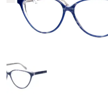
€298
298
+
+
+