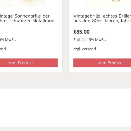
intage Sonnenbrille der
Vintagebrille, echtes Brille
hre, schwarzer Metallrand
aus den 80er Jahren, fabr
€
85,00
19% MwSt.
Enthält 19% MwSt.
and
zzgl.
Versand
zum Produkt
zum Produkt