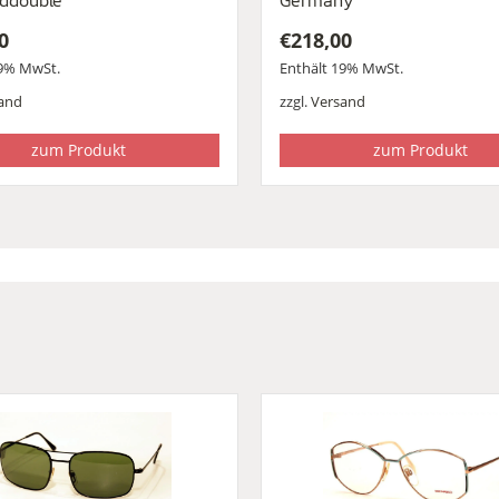
ddoublé
Germany
0
€
218,00
19% MwSt.
Enthält 19% MwSt.
and
zzgl.
Versand
zum Produkt
zum Produkt