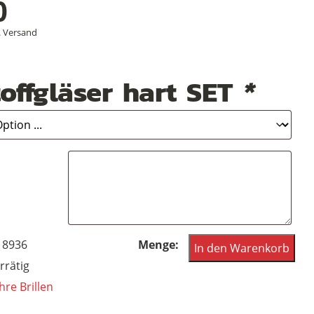
0
.
Versand
offgläser hart SET
*
Vintagebrille
18936
In den Warenkorb
der
rrätig
80er
hre Brillen
Jahre,