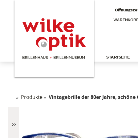
Öffnungszei
WARENKOR
STARTSEITE
»
Produkte
»
Vintagebrille der 80er Jahre, schöne
hen