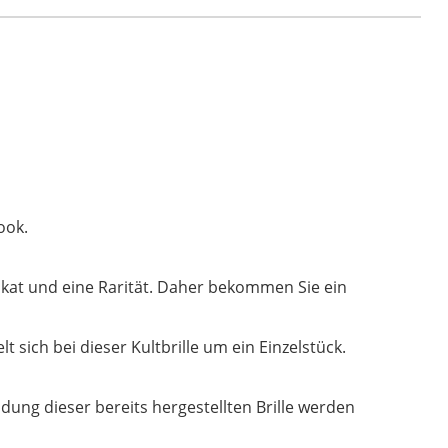
schöne
Cateye-
Form
in
blau
Menge
ook.
 Unikat und eine Rarität. Daher bekommen Sie ein
 sich bei dieser Kultbrille um ein Einzelstück.
dung dieser bereits hergestellten Brille werden