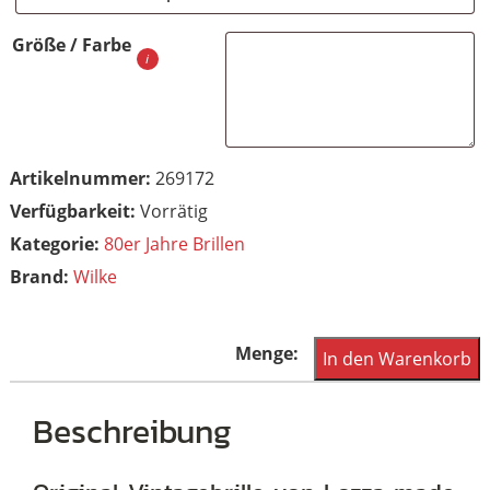
Größe / Farbe
Artikelnummer:
269172
Vorrätig
Kategorie:
80er Jahre Brillen
Brand:
Wilke
Vintage
In den Warenkorb
Damenbrille
vom
Beschreibung
Hersteller
Lozza