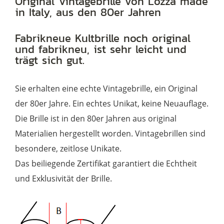
Original Vintagebrille von Lozza made
in Italy, aus den 80er Jahren
aus
den
Fabrikneue Kultbrille noch original
80er
und fabrikneu, ist sehr leicht und
Jahren
trägt sich gut.
Menge
Sie erhalten eine echte Vintagebrille, ein Original
der 80er Jahre. Ein echtes Unikat, keine Neuauflage.
Die Brille ist in den 80er Jahren aus original
Materialien hergestellt worden. Vintagebrillen sind
besondere, zeitlose Unikate.
Das beiliegende Zertifikat garantiert die Echtheit
und Exklusivität der Brille.