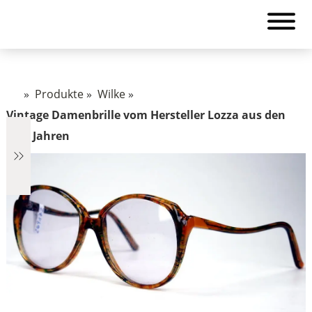
»
Produkte
»
Wilke
»
Vintage Damenbrille vom Hersteller Lozza aus den
80er Jahren
€2.890
2.890