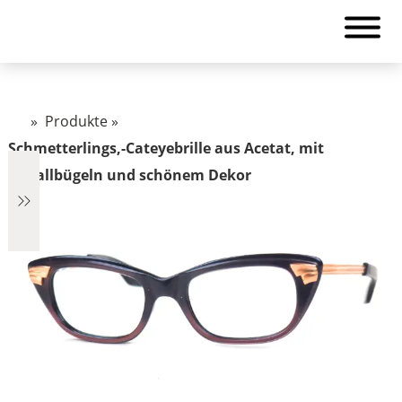
»
Produkte
»
Schmetterlings,-Cateyebrille aus Acetat, mit
Metallbügeln und schönem Dekor
€2.890
2.890