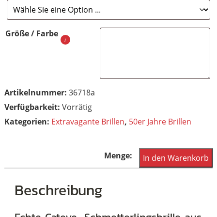
Größe / Farbe
Artikelnummer:
36718a
Vorrätig
Kategorien:
Extravagante Brillen
,
50er Jahre Brillen
Schmetterlings,-
In den Warenkorb
Cateyebrille
aus
Beschreibung
Acetat,
mit