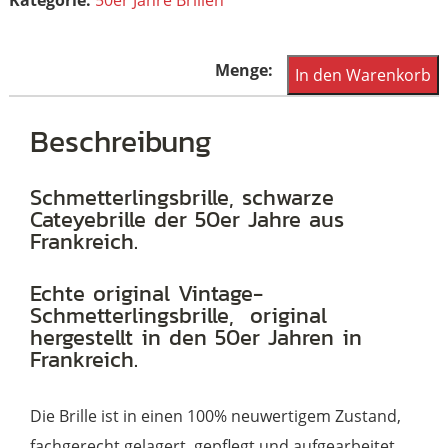
Cateyebrille,
In den Warenkorb
Schmetterlingsbrille
aus
Beschreibung
den
50er
Schmetterlingsbrille, schwarze
Cateyebrille der 50er Jahre aus
Jahren,
Frankreich.
True
Vintage
Echte original Vintage-
Menge
Schmetterlingsbrille, original
hergestellt in den 50er Jahren in
Frankreich.
Die Brille ist in einen 100% neuwertigem Zustand,
fachgerecht gelagert, gepflegt und aufgearbeitet.