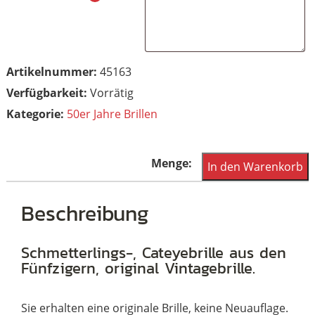
Artikelnummer:
45163
Vorrätig
Kategorie:
50er Jahre Brillen
Schmetterlings-,Catey
In den Warenkorb
der
50er
Beschreibung
Jahre
Menge
Schmetterlings-, Cateyebrille aus den
Fünfzigern, original Vintagebrille.
Sie erhalten eine originale Brille, keine Neuauflage.