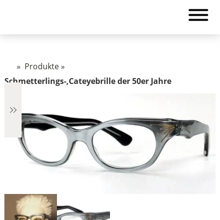
»
Produkte
»
Schmetterlings-,Cateyebrille der 50er Jahre
€759
759