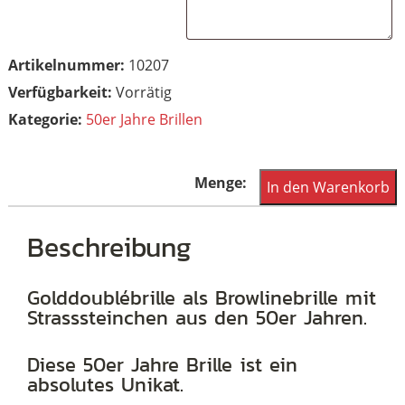
Artikelnummer:
10207
Vorrätig
Kategorie:
50er Jahre Brillen
50er
In den Warenkorb
Jahre
Browlinebrille,
Beschreibung
Schmuckbrille,
Strassbrille
Golddoublébrille als Browlinebrille mit
Strasssteinchen aus den 50er Jahren.
Menge
Diese 50er Jahre Brille ist ein
absolutes Unikat.