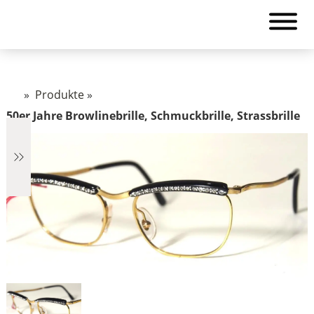
»
Produkte
»
50er Jahre Browlinebrille, Schmuckbrille, Strassbrille
€2.890
2.890