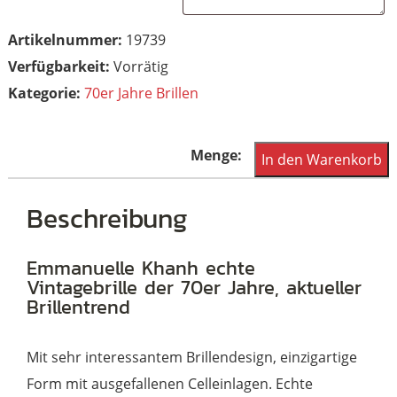
Artikelnummer:
19739
Vorrätig
Kategorie:
70er Jahre Brillen
Emmanuelle
In den Warenkorb
Khanh
Vintagebrille,
Beschreibung
original
Vintage
Emmanuelle Khanh echte
Vintagebrille der 70er Jahre, aktueller
aus
Brillentrend
den
Siebziger
Mit sehr interessantem Brillendesign, einzigartige
Jahren,
Form mit ausgefallenen Celleinlagen. Echte
noch