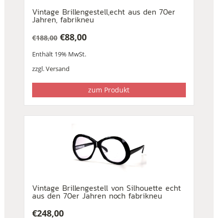
Vintage Brillengestell,echt aus den 70er
Jahren, fabrikneu
€
88,00
€
188,00
Ursprünglicher
Aktueller
Enthält 19% MwSt.
Preis
Preis
war:
ist:
zzgl.
Versand
€188,00
€88,00.
zum Produkt
Vintage Brillengestell von Silhouette echt
aus den 70er Jahren noch fabrikneu
€
248,00