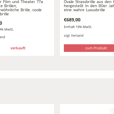
für Film und Theater 77a
Ovale Strassbrille aus den 
e Brillen,
hergestellt in den 80er Ja
wöhnliche Brille, coole
eine wahre Luxusbrille
brille
€
689,00
0
Enthält 19% MwSt.
19% MwSt.
zzgl.
Versand
and
zum Produkt
verkauft