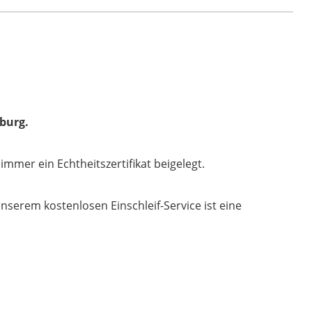
aus
dem
Brillenhaus
Wilke
in
Hamburg
mburg.
Menge
immer ein Echtheitszertifikat beigelegt.
unserem kostenlosen Einschleif-Service ist eine