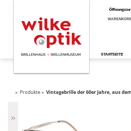
Öffnungszei
WARENKOR
STARTSEITE
»
Produkte
»
Vintagebrille der 60er Jahre, aus d
hen