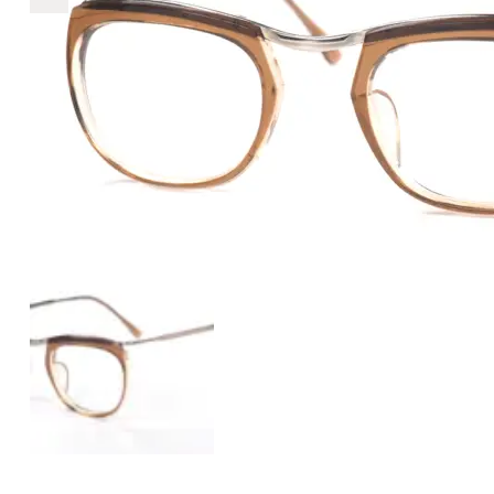
+
+
+