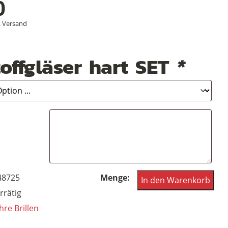
0
.
Versand
offgläser hart SET
*
Vintagebrille
48725
In den Warenkorb
der
rrätig
60er
hre Brillen
Jahre,