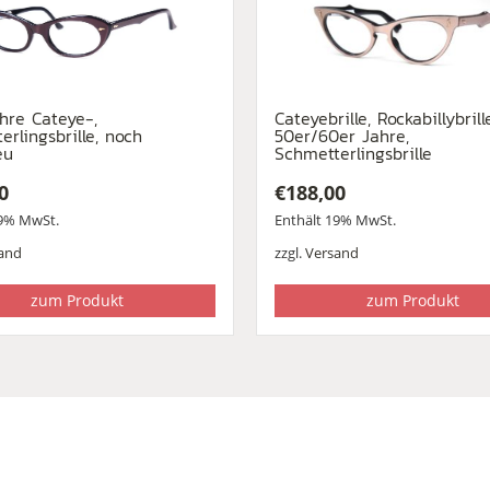
hre Cateye-,
Cateyebrille, Rockabillybrill
erlingsbrille, noch
50er/60er Jahre,
eu
Schmetterlingsbrille
0
€
188,00
19% MwSt.
Enthält 19% MwSt.
and
zzgl.
Versand
zum Produkt
zum Produkt