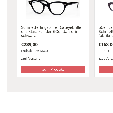
Schmetterlingsbrille, Cateyebrille
60er Ja
ein Klassiker der 60er Jahre in
Schmett
schwarz
fabrikn
€
239,00
€
168,0
Enthält 19% MwSt.
Enthält 
zzgl.
Versand
zzgl.
Vers
zum Produkt