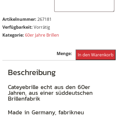
Artikelnummer:
267181
Vorrätig
Kategorie:
60er Jahre Brillen
60er
In den Warenkorb
Jahre
Cat
Beschreibung
Eye
Brille,
Cateyebrille echt aus den 60er
Jahren, aus einer süddeutschen
Schmetterlingsbrille
Brillenfabrik
Menge
Made in Germany, fabrikneu