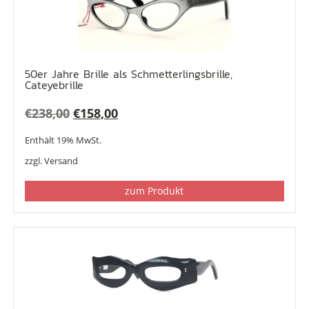
50er Jahre Brille als Schmetterlingsbrille,
Cateyebrille
Ursprünglicher
Aktueller
€
238,00
€
158,00
Preis
Preis
Enthält 19% MwSt.
war:
ist:
zzgl.
Versand
€238,00
€158,00.
zum Produkt