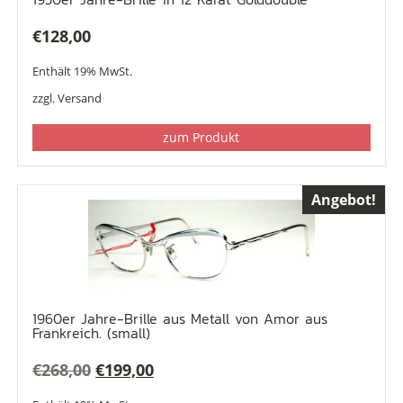
€
128,00
Enthält 19% MwSt.
zzgl.
Versand
zum Produkt
Angebot!
1960er Jahre-Brille aus Metall von Amor aus
Frankreich. (small)
Ursprünglicher
Aktueller
€
268,00
€
199,00
Preis
Preis