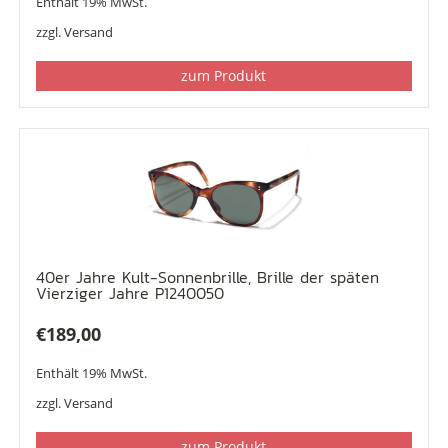
Enthält 19% MwSt.
war:
ist:
zzgl.
Versand
€268,00
€199,00.
zum Produkt
40er Jahre Kult-Sonnenbrille, Brille der späten
Vierziger Jahre P1240050
€
189,00
Enthält 19% MwSt.
zzgl.
Versand
zum Produkt