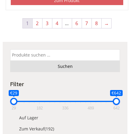
zum Produkt
1
2
3
4
…
6
7
8
→
Suchen
nach:
Suchen
Filter
€29
€642
29
182
336
489
642
Auf Lager
Zum Verkauf
(192)