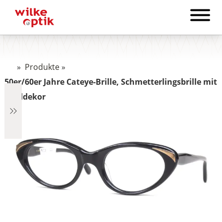
»
Produkte
»
50er/60er Jahre Cateye-Brille, Schmetterlingsbrille mit
Golddekor
€1.322
1.322