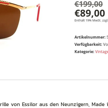
€
199,00
Ursprü
€
89,00
Aktuel
Preis
Enthält 19% MwSt.
zzgl
Preis
war:
Artikelnummer:
ist:
€199,0
Vo
Kategorie:
Vintag
€89,00.
ille von Essilor aus den Neunzigern, Made i