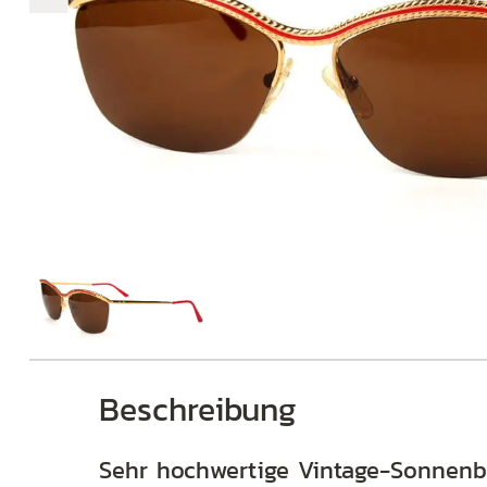
€468
468
+
+
+
Beschreibung
Sehr hochwertige Vintage-Sonnenbr