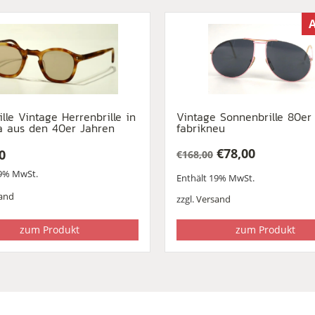
A
ille Vintage Herrenbrille in
Vintage Sonnenbrille 80er
a aus den 40er Jahren
fabrikneu
€
78,00
0
€
168,00
Ursprünglicher
Aktueller
19% MwSt.
Enthält 19% MwSt.
Preis
Preis
war:
ist:
and
zzgl.
Versand
€168,00
€78,00.
zum Produkt
zum Produkt