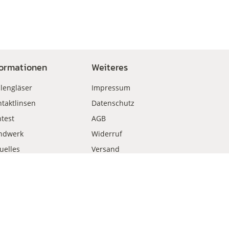
formationen
Weiteres
llengläser
Impressum
taktlinsen
Datenschutz
test
AGB
ndwerk
Widerruf
uelles
Versand
kauf
Zahlungsweisen
Vertrag widerrufen