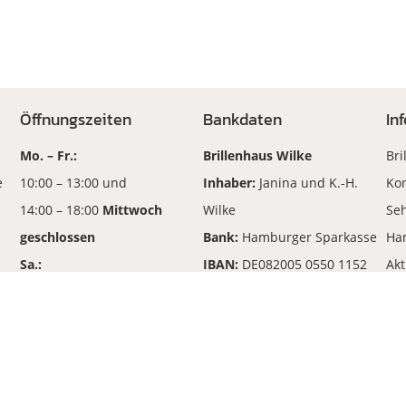
Öffnungszeiten
Bankdaten
In
Mo. – Fr.:
Brillenhaus Wilke
Bri
e
10:00 – 13:00 und
Inhaber:
Janina und K.-H.
Kon
14:00 – 18:00
Mittwoch
Wilke
Seh
geschlossen
Bank:
Hamburger Sparkasse
Ha
Sa.:
IBAN:
DE082005 0550 1152
Akt
10:00 – 13:00
210702
An
BIC
: HASPDEHHXXX