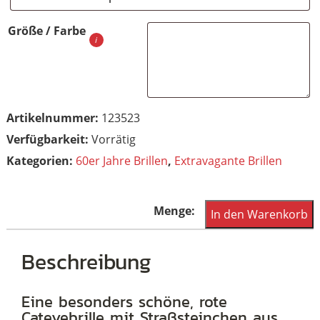
Größe / Farbe
Artikelnummer:
123523
Vorrätig
Kategorien:
60er Jahre Brillen
,
Extravagante Brillen
Rote
In den Warenkorb
Cateyebrille
mit
Beschreibung
18
Straßsteinchen
Eine besonders schöne, rote
Cateyebrille mit Straßsteinchen aus
besetzt,