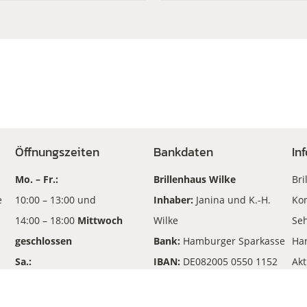
Öffnungszeiten
Bankdaten
In
Mo. – Fr.:
Brillenhaus Wilke
Bri
e
10:00 – 13:00 und
Inhaber:
Janina und K.-H.
Kon
14:00 – 18:00
Mittwoch
Wilke
Seh
geschlossen
Bank:
Hamburger Sparkasse
Ha
Sa.:
IBAN:
DE082005 0550 1152
Akt
10:00 – 13:00
210702
An
BIC
: HASPDEHHXXX