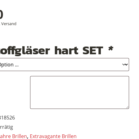
0
.
Versand
offgläser hart SET
*
318526
rrätig
Jahre Brillen
,
Extravagante Brillen