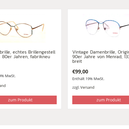
rille, echtes Brillengestell
Vintage Damenbrille, Origi
 80er Jahren, fabrikneu
90er Jahre von Menrad, 1
breit
€
99,00
19% MwSt.
Enthält 19% MwSt.
and
zzgl.
Versand
zum Produkt
zum Produkt