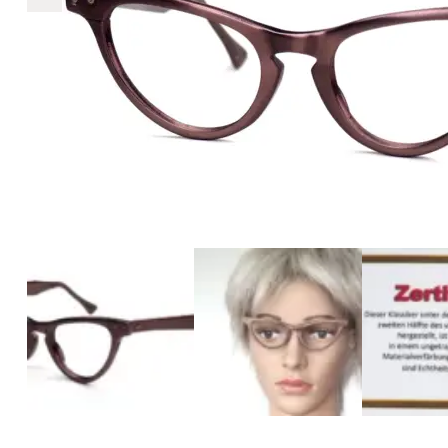
€1.322
1.322
+
+
+