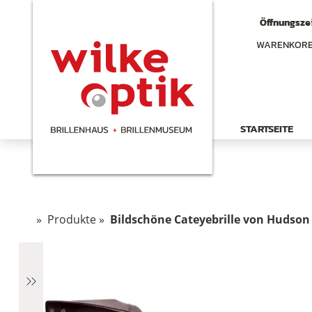
Öffnungszei
WARENKOR
STARTSEITE
»
Produkte
»
Bildschöne Cateyebrille von Hudson 
hen