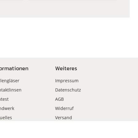
formationen
Weiteres
llengläser
Impressum
taktlinsen
Datenschutz
test
AGB
ndwerk
Widerruf
uelles
Versand
kauf
Zahlungsweisen