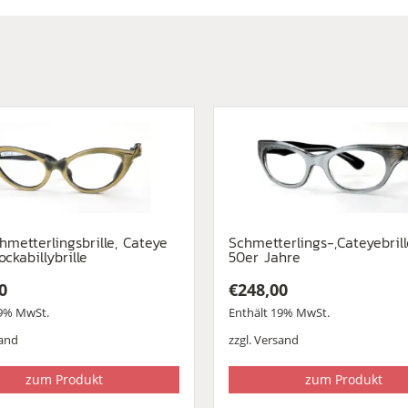
hmetterlingsbrille, Cateye
Schmetterlings-,Cateyebril
Rockabillybrille
50er Jahre
0
€
248,00
19% MwSt.
Enthält 19% MwSt.
and
zzgl.
Versand
zum Produkt
zum Produkt