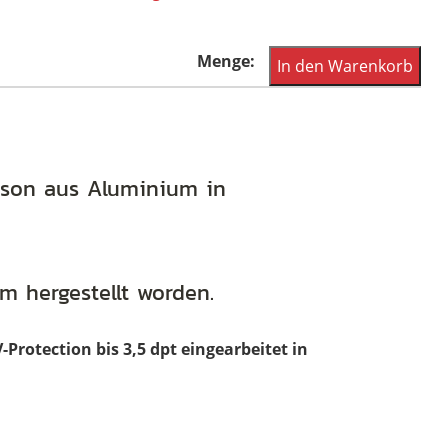
Bildschöne
In den Warenkorb
Cateyebrille
von
Hudson
aus
udson aus Aluminium in
den
USA,
als
m hergestellt worden.
Schmetterlingsbrille
aus
-Protection bis 3,5 dpt eingearbeitet in
den
50er
Jahren