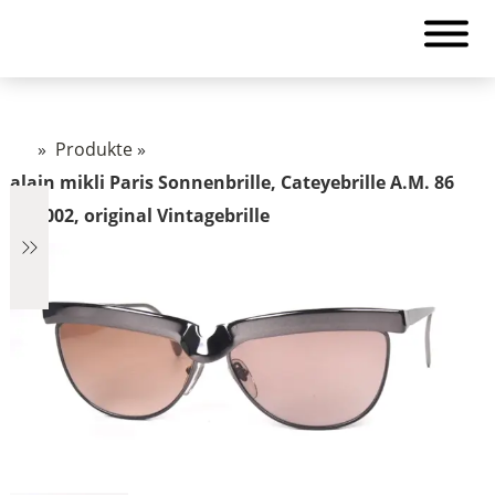
»
Produkte
»
alain mikli Paris Sonnenbrille, Cateyebrille A.M. 86
610 002, original Vintagebrille
€2.890
2.890