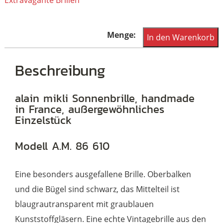
Extravagante Brillen
alain
In den Warenkorb
mikli
Paris
Beschreibung
Sonnenbrille,
Cateyebrille
alain mikli Sonnenbrille, handmade
in France, außergewöhnliches
A.M.
Einzelstück
86
610
Modell A.M. 86 610
002,
original
Eine besonders ausgefallene Brille. Oberbalken
Vintagebrille
und die Bügel sind schwarz, das Mittelteil ist
Menge
blaugrautransparent mit graublauen
Kunststoffgläsern. Eine echte Vintagebrille aus den