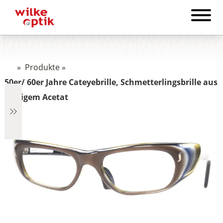
»
Produkte
»
50er/ 60er Jahre Cateyebrille, Schmetterlingsbrille aus
farbigem Acetat
€1.322
1.322