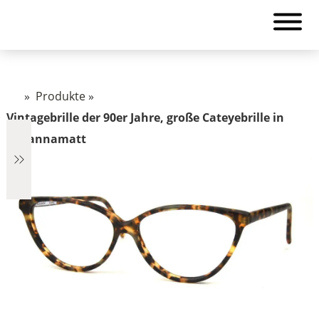
»
Produkte
»
Vintagebrille der 90er Jahre, große Cateyebrille in
havannamatt
€298
298