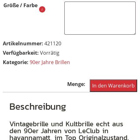
Größe / Farbe
Artikelnummer:
421120
Vorrätig
Kategorie:
90er Jahre Brillen
Vintagebrille
In den Warenkorb
der
90er
Beschreibung
Jahre,
große
Vintagebrille und Kultbrille echt aus
den 90er Jahren von LeClub in
Cateyebrille
havannamatt, im Top Originalzustand.
in