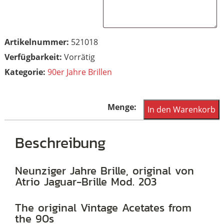
Artikelnummer:
521018
Vorrätig
Kategorie:
90er Jahre Brillen
Original
In den Warenkorb
Vintagebrille
Jaguar-
Beschreibung
Brille
der
Neunziger Jahre Brille, original von
Atrio Jaguar-Brille Mod. 203
90er
Jahre
The original Vintage Acetates from
Menge
the 90s