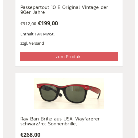
Passepartout 10 E Original Vintage der
90er Jahre
€
199,00
€
312,00
Ursprünglicher
Aktueller
Enthält 19% MwSt.
Preis
Preis
war:
ist:
zzgl.
Versand
€312,00
€199,00.
zum Produkt
Ray Ban Brille aus USA, Wayfarerer
schwarz/rot Sonnenbrille,
€
268,00