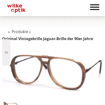
»
Produkte
»
Original Vintagebrille Jaguar-Brille der 90er Jahre
€2.890
2.890