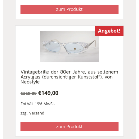
zum Produkt
Angebot!
Vintagebrille der 80er Jahre, aus seltenem
Acrylglas (durchsichtiger Kunststoff), von
Neostyle
€
149,00
€
368,00
Ursprünglicher
Aktueller
Enthält 19% MwSt.
Preis
Preis
war:
ist:
zzgl.
Versand
€368,00
€149,00.
zum Produkt