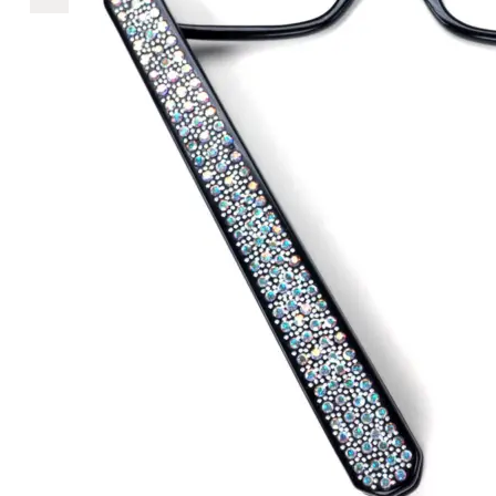
€2.890
2.890
+
+
+