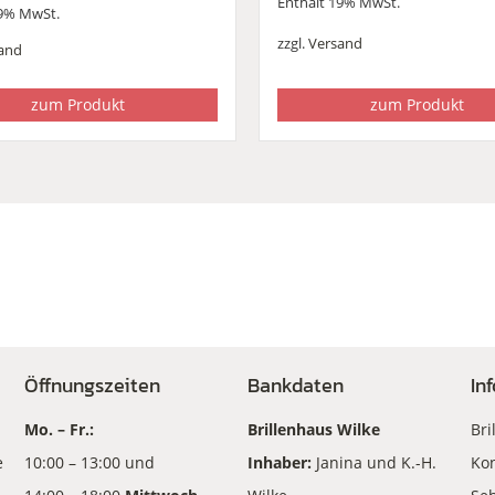
Enthält 19% MwSt.
19% MwSt.
zzgl.
Versand
and
zum Produkt
zum Produkt
Öffnungszeiten
Bankdaten
In
Mo. – Fr.:
Brillenhaus Wilke
Bri
e
10:00 – 13:00 und
Inhaber:
Janina und K.-H.
Kon