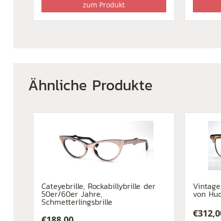
zum Produkt
Ähnliche Produkte
Cateyebrille, Rockabillybrille der
Vintage
50er/60er Jahre,
von Hu
Schmetterlingsbrille
€
312,0
€
188,00