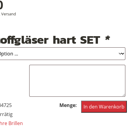
0
.
Versand
offgläser hart SET
*
Stiel-
34725
In den Warenkorb
Lorgnette,
rrätig
Lorgnon
hre Brillen
aus