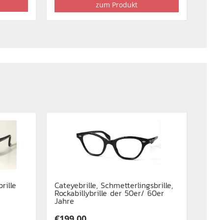
zum Produkt
rille
Cateyebrille, Schmetterlingsbrille,
Rockabillybrille der 50er/ 60er
Jahre
€
199,00