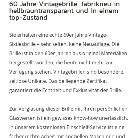
Brillengestell
60 Jahre Vintagebrille, fabrikneu in
hellbrauntransparent und in einem
in
top-Zustand.
transparentbraun,
noch
Sie erhalten eine echte 60er Jahre Vintage-,
fabrikneu
Sixtiesbrille – sehr selten, keine Neuauflage. Die
Menge
Brille ist in den 60er Jahren aus original Materialien
hergestellt worden, die heute nicht mehr zur
Verfügung stehen. Vintagebrillen sind besondere,
zeitlose Unikate. Das beiliegende Zertifikat
garantiert die Echtheit und Exklusivität der Brille.
Zur Verglasung dieser Brille mit Ihren persönlichen
Glaswerten ist ein gewisses know-how unerlässlich.
In unserem kostenlosen Einschleif-Service ist eine
fachgerechte Arbeit mit speziellen Maschinen und