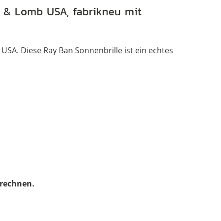
USA,
h & Lomb USA, fabrikneu mit
Outdoorsman
1
USA. Diese Ray Ban Sonnenbrille ist ein echtes
(58/16)
Menge
erechnen.