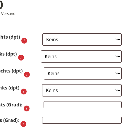
0
.
Versand
hts (dpt)
ks (dpt)
echts (dpt)
nks (dpt)
ts (Grad):
s (Grad):