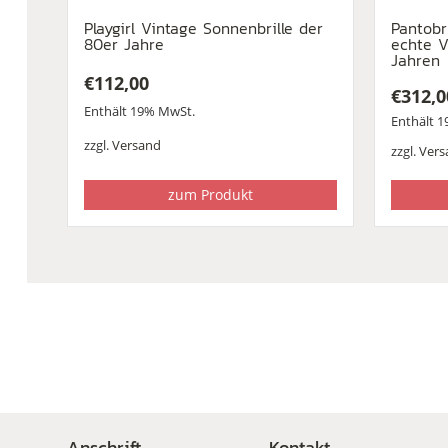
Playgirl Vintage Sonnenbrille der
Pantobri
80er Jahre
echte V
Jahren
€
112,00
€
312,0
Enthält 19% MwSt.
Enthält 
zzgl.
Versand
zzgl.
Vers
zum Produkt
Anschrift
Kontakt