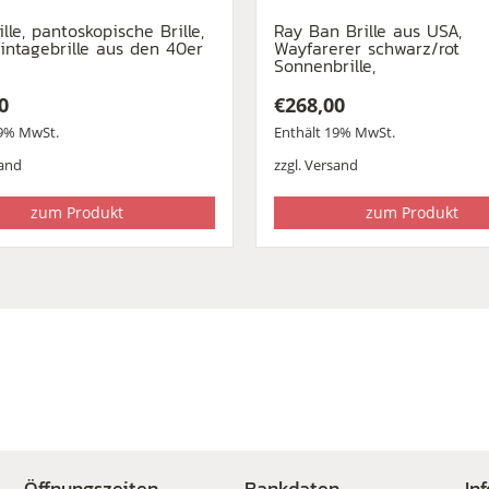
lle, pantoskopische Brille,
Ray Ban Brille aus USA,
intagebrille aus den 40er
Wayfarerer schwarz/rot
Sonnenbrille,
0
€
268,00
19% MwSt.
Enthält 19% MwSt.
and
zzgl.
Versand
zum Produkt
zum Produkt
Öffnungszeiten
Bankdaten
In