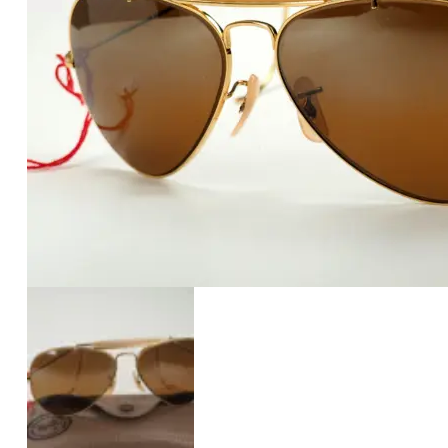
€2.890
2.890
+
+
+