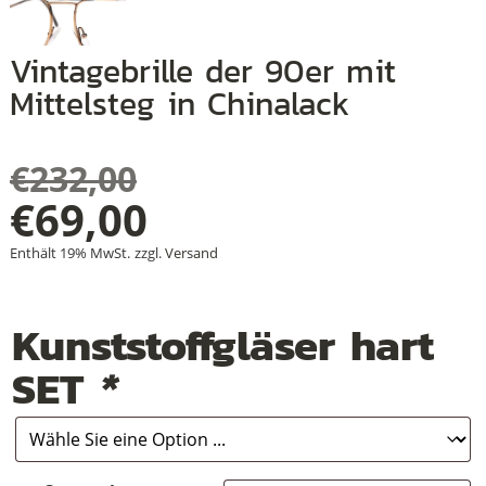
Vintagebrille der 90er mit
Mittelsteg in Chinalack
+
+
€
232,00
+
Ursprünglicher
€
69,00
Aktueller
Preis
Enthält 19% MwSt.
zzgl.
Versand
Preis
war:
Kunststoffgläser hart
ist:
€232,00
SET
*
€69,00.