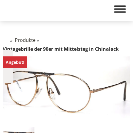
»
Produkte
»
Vintagebrille der 90er mit Mittelsteg in Chinalack
Angebot!
€2.890
2.890