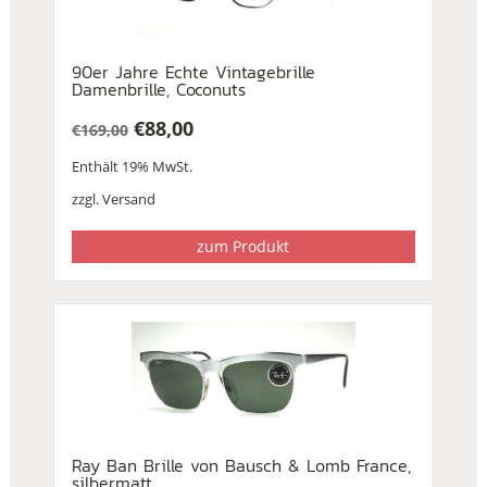
90er Jahre Echte Vintagebrille
Damenbrille, Coconuts
€
88,00
€
169,00
Ursprünglicher
Aktueller
Enthält 19% MwSt.
Preis
Preis
war:
ist:
zzgl.
Versand
€169,00
€88,00.
zum Produkt
Ray Ban Brille von Bausch & Lomb France,
silbermatt