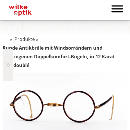
»
Produkte
»
Runde Antikbrille mit Windsorrändern und
überzogenen Doppelkomfort-Bügeln, in 12 Karat
Golddoublé
€1.322
1.322