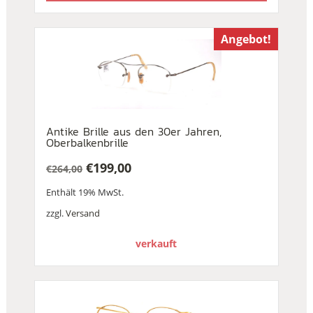
Angebot!
Antike Brille aus den 30er Jahren,
Oberbalkenbrille
€
199,00
€
264,00
Ursprünglicher
Aktueller
Enthält 19% MwSt.
Preis
Preis
war:
ist:
zzgl.
Versand
€264,00
€199,00.
verkauft