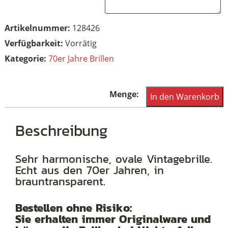
Artikelnummer:
128426
Vorrätig
Kategorie:
70er Jahre Brillen
Ovale
In den Warenkorb
Vintagebrille
der
Beschreibung
70er
Jahre,
Sehr harmonische, ovale Vintagebrille.
Echt aus den 70er Jahren, in
aus
brauntransparent.
brauntransparentem
Acetat
Bestellen ohne Risiko:
Menge
Sie erhalten immer Originalware und