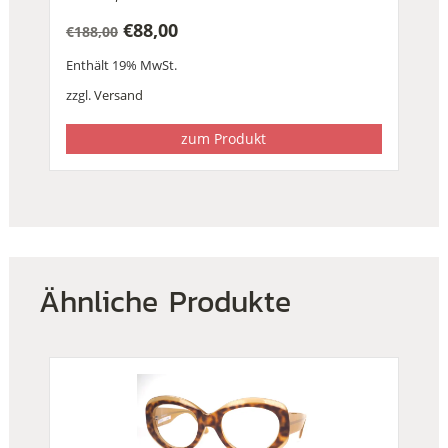
€
88,00
€
188,00
Ursprünglicher
Aktueller
Enthält 19% MwSt.
Preis
Preis
war:
ist:
zzgl.
Versand
€188,00
€88,00.
zum Produkt
Ähnliche Produkte