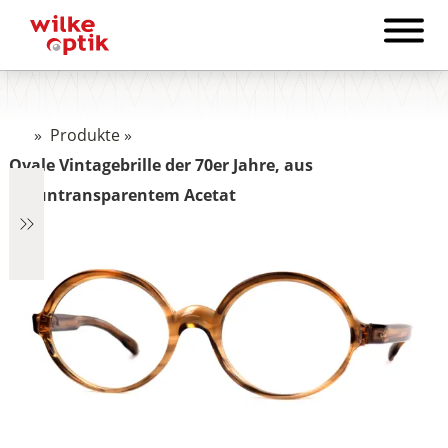
»
Produkte
»
Ovale Vintagebrille der 70er Jahre, aus
brauntransparentem Acetat
€2.890
2.890