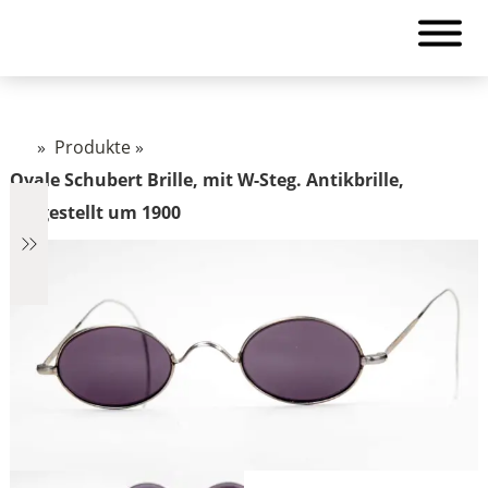
»
Produkte
»
Ovale Schubert Brille, mit W-Steg. Antikbrille,
hergestellt um 1900
€2.890
2.890