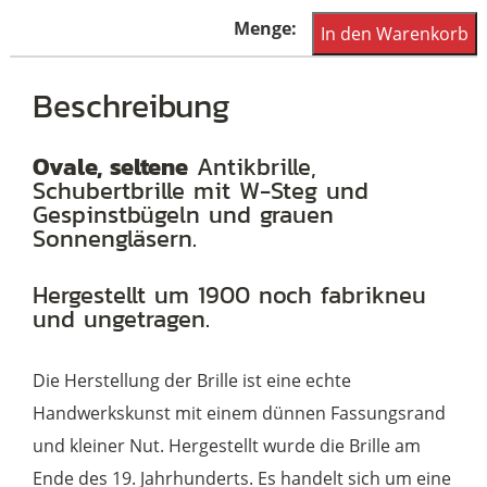
Ovale
In den Warenkorb
Schubert
Brille,
Beschreibung
mit
W-
Ovale, seltene
Antikbrille,
Schubertbrille mit W-Steg und
Steg.
Gespinstbügeln und grauen
Antikbrille,
Sonnengläsern.
hergestellt
um
Hergestellt um 1900 noch fabrikneu
und ungetragen.
1900
Menge
Die Herstellung der Brille ist eine echte
Handwerkskunst mit einem dünnen Fassungsrand
und kleiner Nut. Hergestellt wurde die Brille am
Ende des 19. Jahrhunderts. Es handelt sich um eine