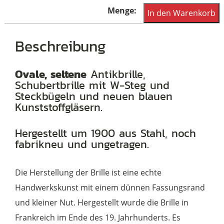
Ovale
In den Warenkorb
Schubert
Brille
Beschreibung
mit
W-
Ovale, seltene
Antikbrille,
Schubertbrille mit W-Steg und
Steg,
Steckbügeln und neuen blauen
Antikbrille
Kunststoffgläsern.
hergestellt
um
Hergestellt um 1900 aus Stahl, noch
fabrikneu und ungetragen.
1900
Menge
Die Herstellung der Brille ist eine echte
Handwerkskunst mit einem dünnen Fassungsrand
und kleiner Nut. Hergestellt wurde die Brille in
Frankreich im Ende des 19. Jahrhunderts. Es