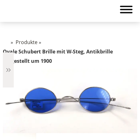
»
Produkte
»
Ovale Schubert Brille mit W-Steg, Antikbrille
hergestellt um 1900
€348
348