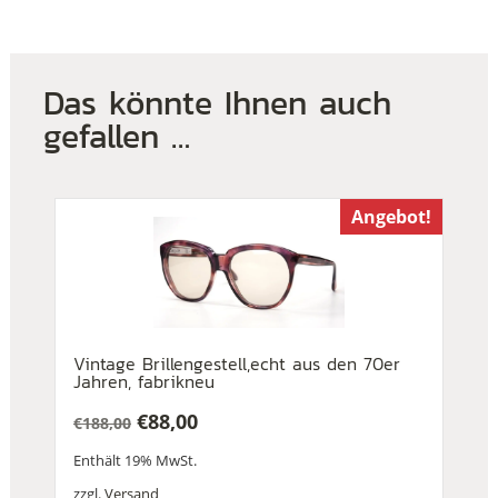
Das könnte Ihnen auch
gefallen …
Angebot!
Vintage Brillengestell,echt aus den 70er
Jahren, fabrikneu
€
88,00
€
188,00
Ursprünglicher
Aktueller
Enthält 19% MwSt.
Preis
Preis
war:
ist:
zzgl.
Versand