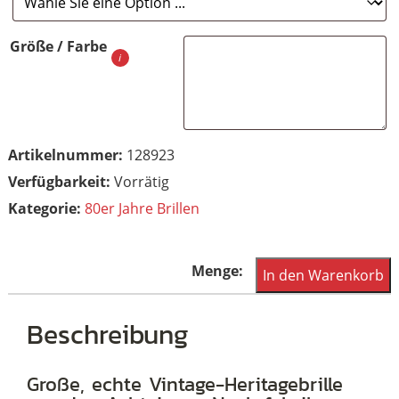
Größe / Farbe
Artikelnummer:
128923
Vorrätig
Kategorie:
80er Jahre Brillen
Große,
In den Warenkorb
echte
Heritage-
Beschreibung
Vintagebrille
der
Große, echte Vintage-Heritagebrille