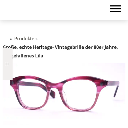
»
Produkte
»
Große, echte Heritage- Vintagebrille der 80er Jahre,
ausgefallenes Lila
€642
642