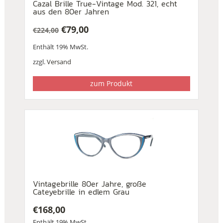
Cazal Brille True-Vintage Mod. 321, echt
aus den 80er Jahren
€
79,00
€
224,00
Ursprünglicher
Aktueller
Enthält 19% MwSt.
Preis
Preis
war:
ist:
zzgl.
Versand
€224,00
€79,00.
zum Produkt
Vintagebrille 80er Jahre, große
Cateyebrille in edlem Grau
€
168,00
Enthält 19% MwSt.