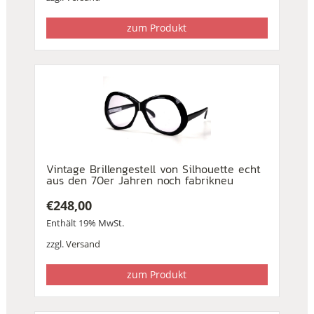
€188,00
€88,00.
zum Produkt
Vintage Brillengestell von Silhouette echt
aus den 70er Jahren noch fabrikneu
€
248,00
Enthält 19% MwSt.
zzgl.
Versand
zum Produkt