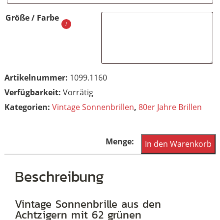
Größe / Farbe
Artikelnummer:
1099.1160
Vorrätig
Kategorien:
Vintage Sonnenbrillen
,
80er Jahre Brillen
Vintage
In den Warenkorb
Sonnenbrille
aus
Beschreibung
den
80er
Vintage Sonnenbrille aus den
Achtzigern mit 62 grünen
Jahren,