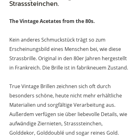
Strasssteinchen.
wasserhell
mit
The Vintage Acetates from the 80s.
grünen
Strasssteinchen
Kein anderes Schmuckstück trägt so zum
Menge
Erscheinungsbild eines Menschen bei, wie diese
Strassbrille.
Original in den 80er Jahren hergestellt
in Frankreich. Die Brille ist in fabrikneuem Zustand.
True Vintage Brillen zeichnen sich oft durch
besonders schöne, heute nicht mehr erhältliche
Materialien und sorgfältige Verarbeitung aus.
Außerdem verfügen sie über liebevolle Details, wie
aufwändige Ziernieten, Strasssteinchen,
Golddekor, Golddoublé und sogar reines Gold.