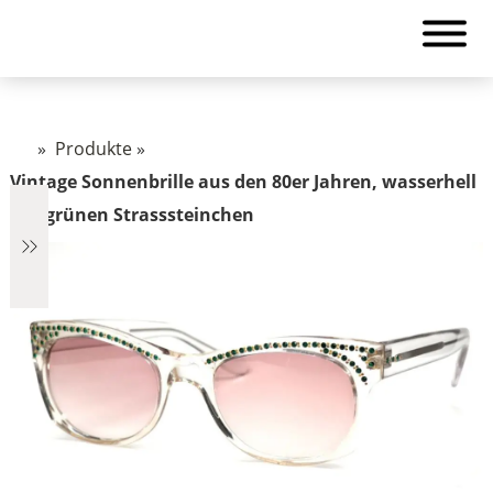
»
Produkte
»
Vintage Sonnenbrille aus den 80er Jahren, wasserhell
mit grünen Strasssteinchen
€2.890
2.890