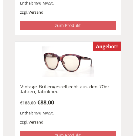
Enthält 19% MwSt.
zzgl.
Versand
zum Produkt
Angebot!
Vintage Brillengestell,echt aus den 70er
Jahren, fabrikneu
€
88,00
€
188,00
Ursprünglicher
Aktueller
Enthält 19% MwSt.
Preis
Preis
war:
ist:
zzgl.
Versand
€188,00
€88,00.
zum Produkt