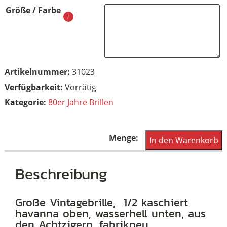
Größe / Farbe
Artikelnummer:
31023
Vorrätig
Kategorie:
80er Jahre Brillen
Große
In den Warenkorb
Cateye
Vintagebrille
Beschreibung
der
80er
Große Vintagebrille, 1/2 kaschiert
havanna oben, wasserhell unten, aus
Jahre,
den Achtzigern, fabrikneu