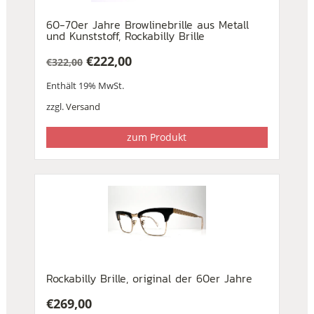
60-70er Jahre Browlinebrille aus Metall
und Kunststoff, Rockabilly Brille
€
222,00
€
322,00
Ursprünglicher
Aktueller
Enthält 19% MwSt.
Preis
Preis
war:
ist:
zzgl.
Versand
€322,00
€222,00.
zum Produkt
Rockabilly Brille, original der 60er Jahre
€
269,00