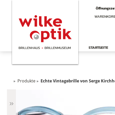
Öffnungszei
WARENKOR
STARTSEITE
»
Produkte
»
Echte Vintagebrille von Serge Kirch
hen