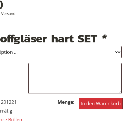
0
.
Versand
offgläser hart SET
*
Echte
1291221
In den Warenkorb
Vintagebrille
rrätig
von
hre Brillen
Serge