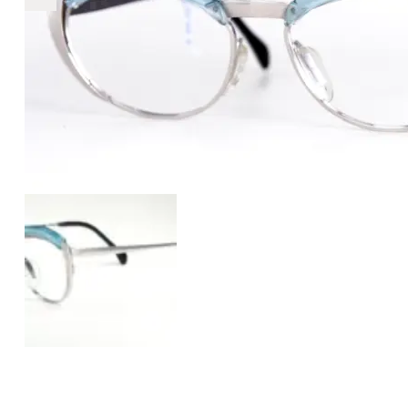
€6
6
+
+
+