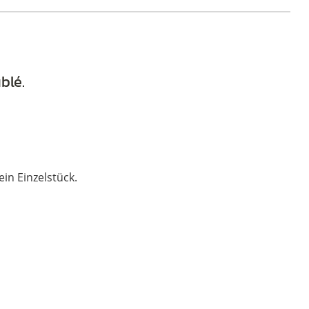
Kirchhofer,
in
12
Karat
blé.
Weißgolddoublé
Menge
ein Einzelstück.