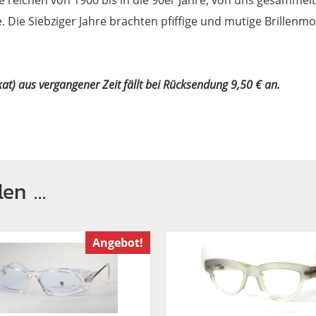
e reichen von 1900 bis in die 90er Jahre, von uns gesammelt
ie. Die Siebziger Jahre brachten pfiffige und mutige Brillen
at) aus vergangener Zeit fällt bei Rücksendung 9,50 € an.
len …
Angebot!