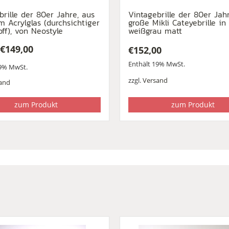
brille der 80er Jahre, aus
Vintagebrille der 80er Jahr
m Acrylglas (durchsichtiger
große Mikli Cateyebrille i
off), von Neostyle
weißgrau matt
€
149,00
€
152,00
ünglicher
ler
Enthält 19% MwSt.
19% MwSt.
zzgl.
Versand
and
0
0.
zum Produkt
zum Produkt