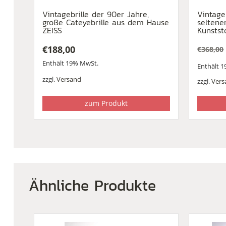
Vintagebrille der 90er Jahre,
Vintage
große Cateyebrille aus dem Hause
seltene
ZEISS
Kunstst
€
188,00
€
368,00
Urspr
Aktuel
Enthält 19% MwSt.
Enthält 
Preis
Preis
war:
ist:
zzgl.
Versand
zzgl.
Vers
€368,0
€149,0
zum Produkt
Ähnliche Produkte