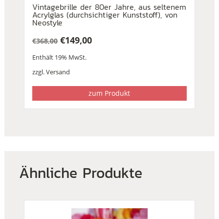
Vintagebrille der 80er Jahre, aus seltenem
Acrylglas (durchsichtiger Kunststoff), von
Neostyle
€
149,00
€
368,00
Ursprünglicher
Aktueller
Enthält 19% MwSt.
Preis
Preis
war:
ist:
zzgl.
Versand
€368,00
€149,00.
zum Produkt
Ähnliche Produkte