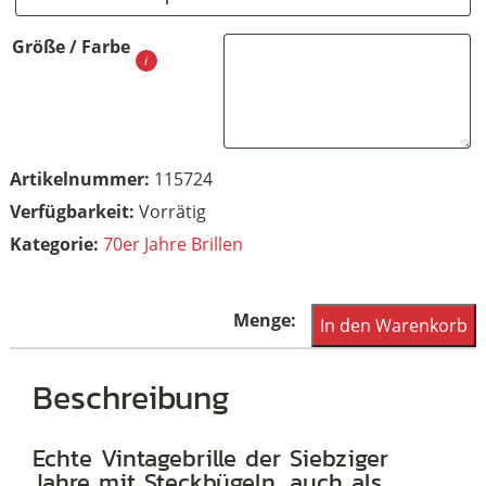
Größe / Farbe
Artikelnummer:
115724
Vorrätig
Kategorie:
70er Jahre Brillen
Echte
In den Warenkorb
Vintagebrille
aus
Beschreibung
den
1970er
Echte Vintagebrille der Siebziger
Jahre mit Steckbügeln, auch als
Jahren