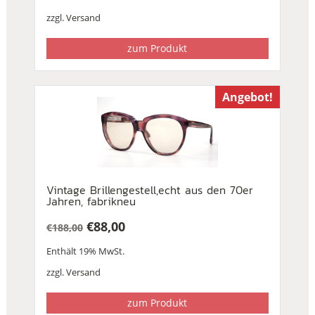
zzgl.
Versand
zum Produkt
Angebot!
Vintage Brillengestell,echt aus den 70er
Jahren, fabrikneu
€
88,00
€
188,00
Ursprünglicher
Aktueller
Enthält 19% MwSt.
Preis
Preis
war:
ist:
zzgl.
Versand
€188,00
€88,00.
zum Produkt