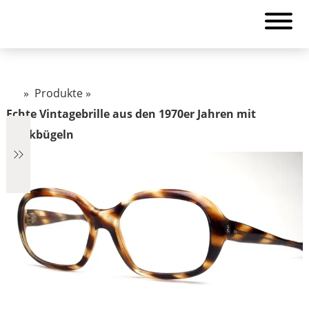
»
Produkte
»
Echte Vintagebrille aus den 1970er Jahren mit
Steckbügeln
€1.322
1.322