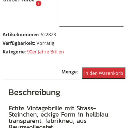
Artikelnummer:
622823
Vorrätig
Kategorie:
90er Jahre Brillen
Brille
In den Warenkorb
mit
Strass,
Beschreibung
echte
Vintagebrille
Echte Vintagebrille mit Strass-
Steinchen, eckige Form in hellblau
der
transparent, fabrikneu, aus
90er
Baumwollacetat