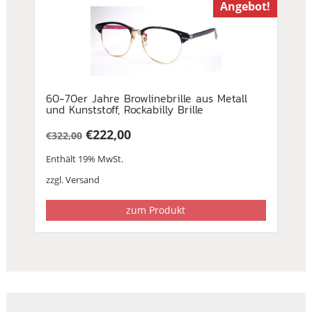
Angebot!
60-70er Jahre Browlinebrille aus Metall
und Kunststoff, Rockabilly Brille
€
222,00
€
322,00
Ursprünglicher
Aktueller
Enthält 19% MwSt.
Preis
Preis
war:
ist:
zzgl.
Versand
€322,00
€222,00.
zum Produkt