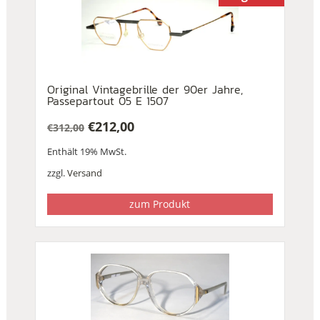
Original Vintagebrille der 90er Jahre,
Passepartout 05 E 1507
€
212,00
€
312,00
Ursprünglicher
Aktueller
Enthält 19% MwSt.
Preis
Preis
war:
ist:
zzgl.
Versand
€312,00
€212,00.
zum Produkt