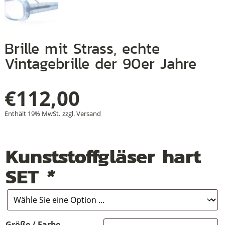
Brille mit Strass, echte
+
Vintagebrille der 90er Jahre
+
+
€
112,00
Enthält 19% MwSt.
zzgl.
Versand
Kunststoffgläser hart
SET
*
Größe / Farbe