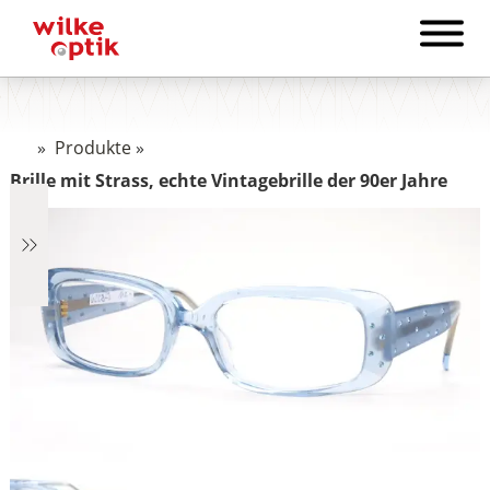
»
Produkte
»
Brille mit Strass, echte Vintagebrille der 90er Jahre
€1.322
1.322