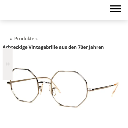
»
Produkte
»
Achteckige Vintagebrille aus den 70er Jahren
€2.890
2.890