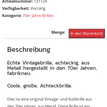
Artikelnummer:
131124
Vorrätig
Kategorie:
70er Jahre Brillen
Achteckige
In den Warenkorb
Vintagebrille
aus
Beschreibung
den
70er
Echte Vintagebrille, achteckig, aus
Metall hergestellt in den 70er Jahren,
Jahren
fabrikneu.
Menge
Coole, große, Achteckbrille.
Dies ist eine original Vintage- und Kultbrille aus
den 70er Jahren, aus Metall. Diese Brille ist ein