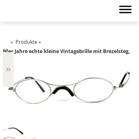
»
Produkte
»
90er Jahre echte kleine Vintagebrille mit Brezelsteg,
€2.890
2.890