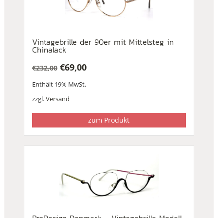
Vintagebrille der 90er mit Mittelsteg in
Chinalack
€
69,00
€
232,00
Ursprünglicher
Aktueller
Enthält 19% MwSt.
Preis
Preis
war:
ist:
zzgl.
Versand
€232,00
€69,00.
zum Produkt