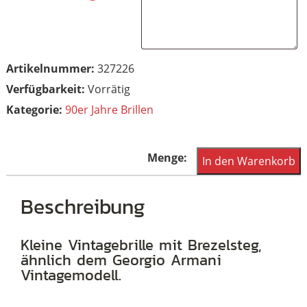
Artikelnummer:
327226
Vorrätig
Kategorie:
90er Jahre Brillen
90er
In den Warenkorb
Jahre
echte
Beschreibung
kleine
Vintagebrille
Kleine Vintagebrille mit Brezelsteg,
ähnlich dem Georgio Armani
mit
Vintagemodell.
Brezelsteg,
Menge