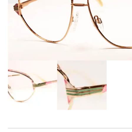
€2.890
2.890
+
+
+