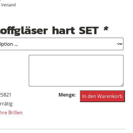
.
Versand
offgläser hart SET
*
Vintagebrille
25821
In den Warenkorb
der
rrätig
90er
hre Brillen
von
Yabi-