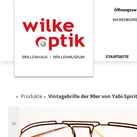
Öffnungszei
WARENKOR
STARTSEITE
»
Produkte
»
Vintagebrille der 90er von Yabi-Spiri
hen