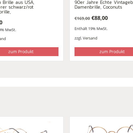
 Brille aus USA,
90er Jahre Echte Vintagebr
rer schwarz/rot
Damenbrille, Coconuts
rille,
€
88,00
€
169,00
0
Ursprünglicher
Aktueller
Enthält 19% MwSt.
Preis
Preis
19% MwSt.
war:
ist:
zzgl.
Versand
and
€169,00
€88,00.
zum Produkt
zum Produkt