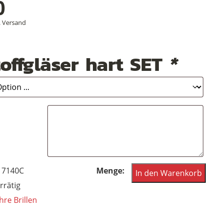
0
.
Versand
offgläser hart SET
*
Vintagebrille
17140C
In den Warenkorb
hellblau
rrätig
transparent
hre Brillen
aus