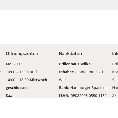
Öffnungszeiten
Bankdaten
In
Mo. – Fr.:
Brillenhaus Wilke
Bri
e
10:00 – 13:00 und
Inhaber:
Janina und K.-H.
Kon
14:00 – 18:00
Mittwoch
Wilke
Seh
geschlossen
Bank:
Hamburger Sparkasse
Ha
Sa.:
IBAN:
DE082005 0550 1152
Akt
10:00 – 13:00
210702
An
BIC
: HASPDEHHXXX