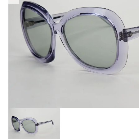
€468
468
+
+
+