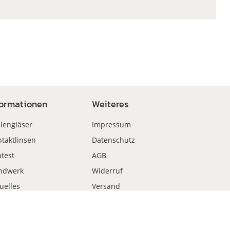
formationen
Weiteres
llengläser
Impressum
taktlinsen
Datenschutz
test
AGB
ndwerk
Widerruf
uelles
Versand
kauf
Zahlungsweisen
Vertrag widerrufen