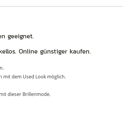
den
80er
Jahren
und
en geeignet.
noch
fabrikneu
ellos. Online günstiger kaufen.
Menge
n.
uch mit dem Used Look möglich.
 mit dieser Brillenmode.