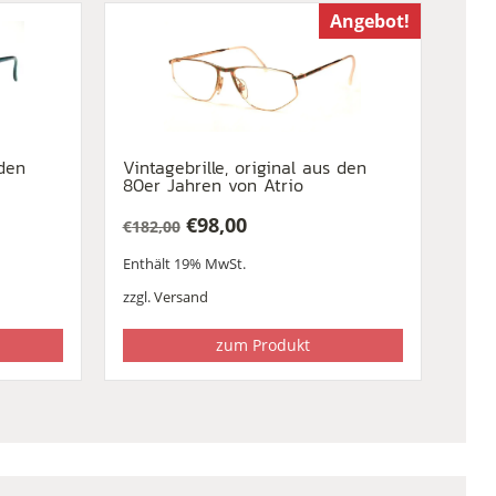
Angebot!
 den
Vintagebrille, original aus den
80er Jahren von Atrio
€
98,00
€
182,00
Ursprünglicher
Aktueller
Enthält 19% MwSt.
Preis
Preis
war:
ist:
zzgl.
Versand
€182,00
€98,00.
zum Produkt