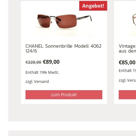
Angebot!
CHANEL Sonnenbrille Modell 4062
Vintageb
124/6
aus den
€
89,00
€
85,00
€
228,00
Ursprünglicher
Aktueller
Enthält 
Enthält 19% MwSt.
Preis
Preis
war:
ist:
zzgl.
Vers
zzgl.
Versand
€228,00
€89,00.
zum Produkt