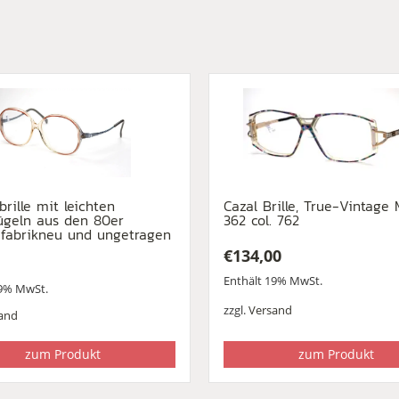
brille mit leichten
Cazal Brille, True-Vintage 
ügeln aus den 80er
362 col. 762
 fabrikneu und ungetragen
€
134,00
Enthält 19% MwSt.
19% MwSt.
zzgl.
Versand
and
zum Produkt
zum Produkt