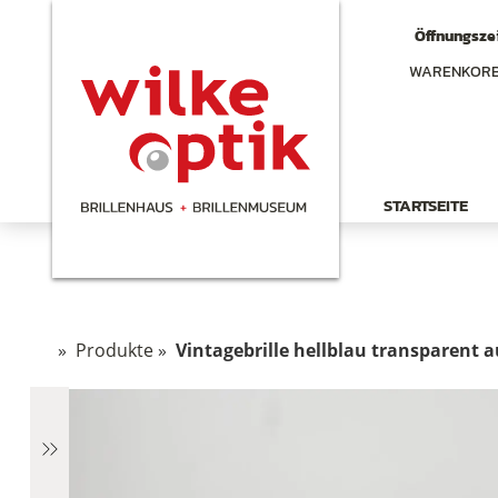
Öffnungszei
WARENKOR
STARTSEITE
»
Produkte
»
Vintagebrille hellblau transparent 
hen