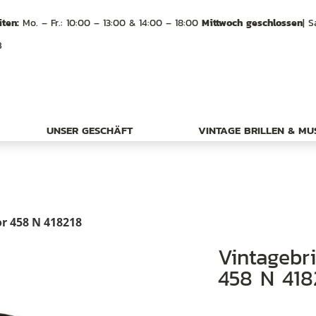
ten:
Mo. – Fr.: 10:00 – 13:00 & 14:00 – 18:00
Mittwoch geschlossen
| S
B
UNSER GESCHÄFT
VINTAGE BRILLEN & M
or 458 N 418218
Vintagebrille 90er Jahre, Model Essilor
458 N 418