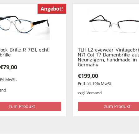
Angebot!
ock Brille R 7131, echt
TLH L2 eyewear Vintagebri
brille
N71 Col T7 Damenbrille au
Neunzigern, handmade in
Germany
€
79,00
ünglicher
ler
€
199,00
19% MwSt.
Enthält 19% MwSt.
and
0
.
zzgl.
Versand
zum Produkt
zum Produkt