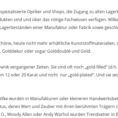
n spezialisierte Optiker und Shops, die Zugang zu alten Lage
ukten sind und über das nötige Fachwissen verfügen. Wilkes 
Lagerbeständen einer Manufaktur oder Fabrik sowie geschl
chöne, heute nicht mehr erhältliche Kunststoffmaterialien, 
tz, Golddekor oder sogar Golddoublé und Gold.
nik vergangener Zeiten. Sie sind oft noch „gold-filled“ (d.h.
in 12 oder 20 Karat und nicht nur „gold-plated“. Und sie ze
Wilke wurden in Manufakturen oder kleineren Handwerksbetr
atus, deren Wert und Zauber mit ihren berühmten Trägern
 O., Woody Allen oder Andy Warhol wurden Trendsetter in Br