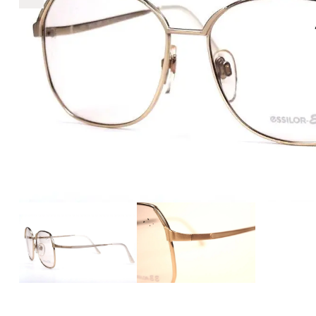
€319
319
+
+
+