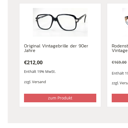
Original Vintagebrille der 90er
Rodenst
Jahre
Vintage
€
212,00
€
169,00
Urspr
Aktuel
Enthält 19% MwSt.
Preis
Preis
Enthält 
war:
ist:
zzgl.
Versand
zzgl.
Vers
€169,0
€79,00
zum Produkt