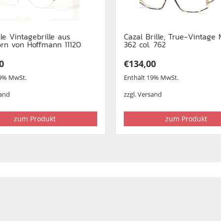
lle Vintagebrille aus
Cazal Brille, True-Vintage 
rn von Hoffmann 11120
362 col. 762
0
€
134,00
19% MwSt.
Enthält 19% MwSt.
and
zzgl.
Versand
zum Produkt
zum Produkt