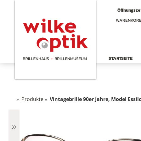
Öffnungszei
WARENKOR
STARTSEITE
»
Produkte
»
Vintagebrille 90er Jahre, Model Essil
hen