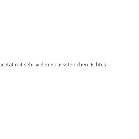
Strass
besetzt
Menge
nacetat mit sehr vielen Strasssteinchen. Echtes