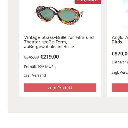
Vintage Strass-Brille für Film und
Anglo A
Theater, große Form,
Birds
außergewöhnliche Brille
€
870,0
€
219,00
€
345,00
Ursprünglicher
Aktueller
Enthält 
Enthält 19% MwSt.
Preis
Preis
zzgl.
Vers
war:
ist:
zzgl.
Versand
€345,00
€219,00.
zum Produkt