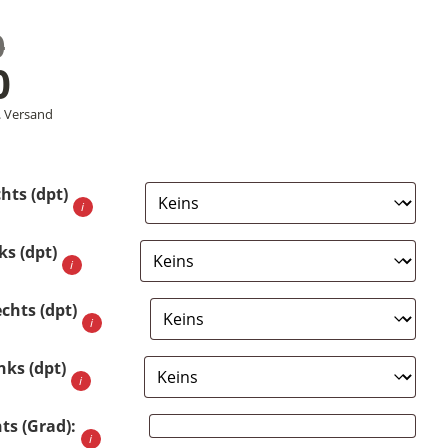
0
nglicher
0
ler
.
Versand
hts (dpt)
,00
0.
ks (dpt)
echts (dpt)
nks (dpt)
ts (Grad):