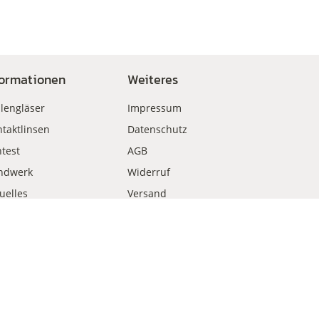
formationen
Weiteres
llengläser
Impressum
taktlinsen
Datenschutz
test
AGB
ndwerk
Widerruf
uelles
Versand
kauf
Zahlungsweisen
Vertrag widerrufen