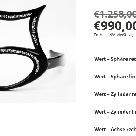
€
1.258,0
Ursprü
€
990,0
Aktuel
Preis
Enthält 19% MwSt.
zzgl
Preis
war:
Wert – Sphäre rec
ist:
€1.258
€990,0
Wert – Sphäre lin
Wert – Zylinder r
Wert – Zylinder li
Wert – Achse rech