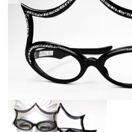
€2.890
2.890
+
+
+