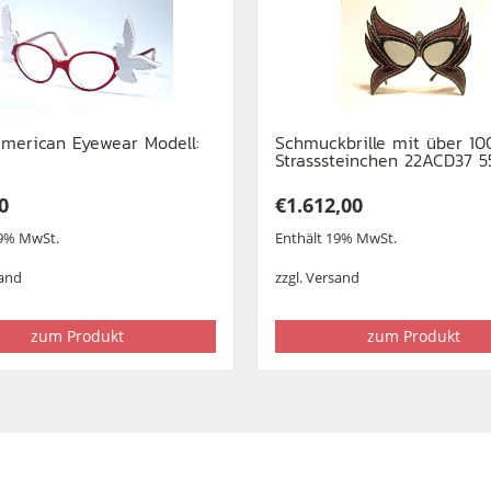
merican Eyewear Modell:
Schmuckbrille mit über 10
Strasssteinchen 22ACD37 5
0
€
1.612,00
19% MwSt.
Enthält 19% MwSt.
and
zzgl.
Versand
zum Produkt
zum Produkt