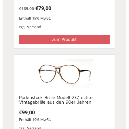
€
79,00
€
169,00
Ursprünglicher
Aktueller
Enthält 19% MwSt.
Preis
Preis
war:
ist:
zzgl.
Versand
€169,00
€79,00.
zum Produkt
Rodenstock Brille Modell 237, echte
Vintagebrille aus den 90er Jahren
€
99,00
Enthält 19% MwSt.
zzgl.
Versand