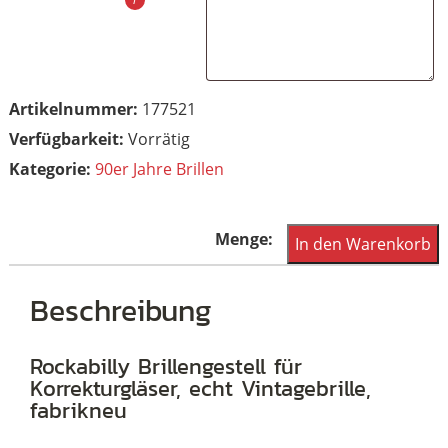
Artikelnummer:
177521
Vorrätig
Kategorie:
90er Jahre Brillen
Rockabilly
In den Warenkorb
Vintagebrille,
oben
Beschreibung
havanna
unten
Rockabilly Brillengestell für
Korrekturgläser, echt Vintagebrille,
randlos
fabrikneu
Menge