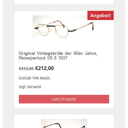
Angebot!
Original Vintagebrille der 90er Jahre,
Passepartout 05 E 1507
€
212,00
€
312,00
Ursprünglicher
Aktueller
Enthält 19% MwSt.
Preis
Preis
war:
ist:
zzgl.
Versand
€312,00
€212,00.
zum Produkt