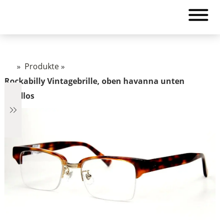
»
Produkte
»
Rockabilly Vintagebrille, oben havanna unten
randlos
€1.322
1.322