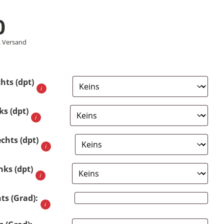
nglicher
0
ler
.
Versand
hts (dpt)
0
0.
ks (dpt)
echts (dpt)
nks (dpt)
ts (Grad):