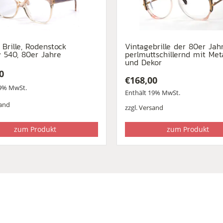
 Brille, Rodenstock
Vintagebrille der 80er Jahr
v 540, 80er Jahre
perlmuttschillernd mit Met
und Dekor
0
€
168,00
19% MwSt.
Enthält 19% MwSt.
and
zzgl.
Versand
zum Produkt
zum Produkt