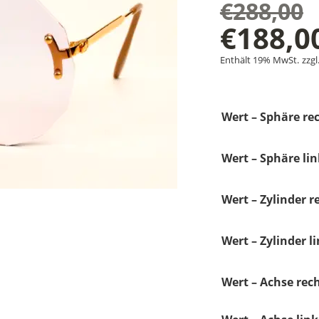
€
288,00
Ursprü
€
188,0
Aktuel
Preis
Enthält 19% MwSt.
zzgl
Preis
war:
Wert – Sphäre rec
ist:
€288,0
€188,0
Wert – Sphäre lin
Wert – Zylinder r
Wert – Zylinder li
Wert – Achse rech