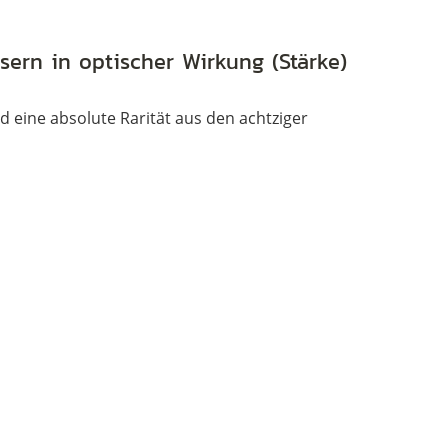
elegant,
echt
äsern in optischer Wirkung (Stärke)
Vintage
Menge
d eine absolute Rarität aus den achtziger