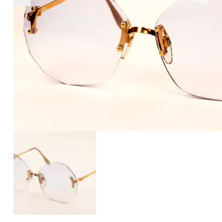
€1.322
1.322
+
+
+