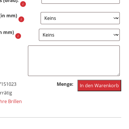
s (Grad):
 (in mm)
in mm)
Polaris
7151023
In den Warenkorb
Brille
rrätig
der
hre Brillen
80er
Jahre
randlos