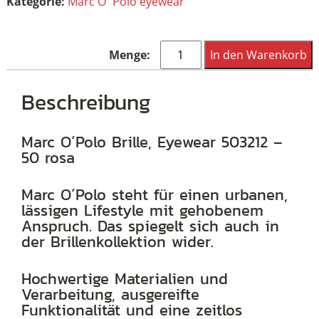
Kategorie:
Marc O´Polo eyewear
Marc
In den Warenkorb
O
´Polo
Beschreibung
Brille,
Eyewear
Marc O´Polo Brille, Eyewear 503212 –
50 rosa
503212
-
Marc O´Polo steht für einen urbanen,
50
lässigen Lifestyle mit gehobenem
rosa
Anspruch. Das spiegelt sich auch in
der Brillenkollektion wider.
Menge
Hochwertige Materialien und
Verarbeitung, ausgereifte
Funktionalität und eine zeitlos