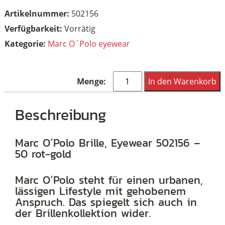
Artikelnummer:
502156
Vorrätig
Kategorie:
Marc O´Polo eyewear
Marc
In den Warenkorb
O
´Polo
Beschreibung
Brille,
Eyewear
Marc O´Polo Brille, Eyewear 502156 –
50 rot-gold
502156
-
Marc O´Polo steht für einen urbanen,
50
lässigen Lifestyle mit gehobenem
rot-
Anspruch. Das spiegelt sich auch in
der Brillenkollektion wider.
gold