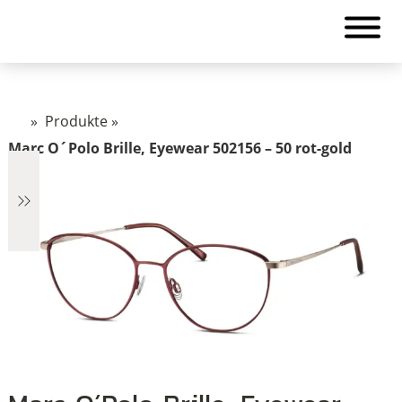
»
Produkte
»
Marc O´Polo Brille, Eyewear 502156 – 50 rot-gold
€2.890
2.890