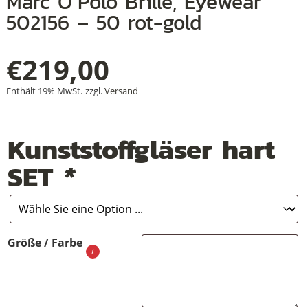
Marc O´Polo Brille, Eyewear
502156 – 50 rot-gold
€
219,00
+
+
Enthält 19% MwSt.
zzgl.
Versand
+
Kunststoffgläser hart
SET
*
Größe / Farbe